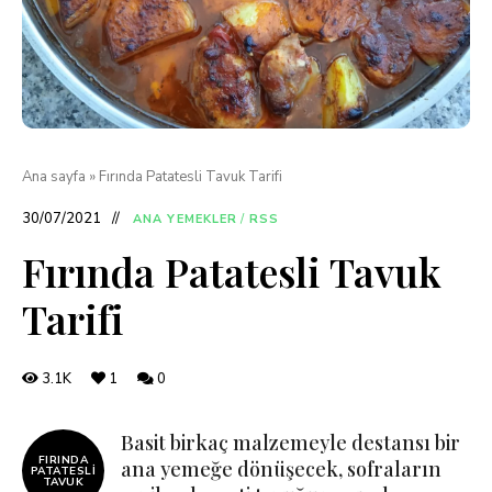
Ana sayfa
»
Fırında Patatesli Tavuk Tarifi
30/07/2021
ANA YEMEKLER
/
RSS
Fırında Patatesli Tavuk
Tarifi
3.1K
1
0
Basit birkaç malzemeyle destansı bir
FIRINDA
ana yemeğe dönüşecek, sofraların
PATATESLI
TAVUK