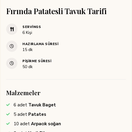
Fırında Patatesli Tavuk Tarifi
SERVINGS
6
Kişi
HAZIRLAMA SÜRESI
dakika
15
dk
PIŞIRME SÜRESI
dakika
50
dk
Malzemeler
6
adet
Tavuk Baget
5
adet
Patates
10
adet
Arpacık soğan