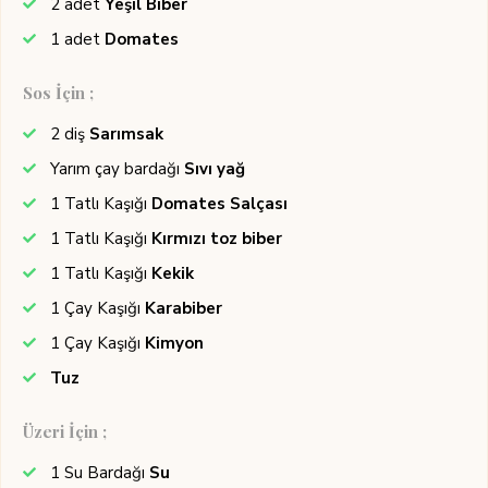
2
adet
Yeşil Biber
1
adet
Domates
Sos İçin ;
2
diş
Sarımsak
Yarım
çay bardağı
Sıvı yağ
1
Tatlı Kaşığı
Domates Salçası
1
Tatlı Kaşığı
Kırmızı toz biber
1
Tatlı Kaşığı
Kekik
1
Çay Kaşığı
Karabiber
1
Çay Kaşığı
Kimyon
Tuz
Üzeri İçin ;
1
Su Bardağı
Su