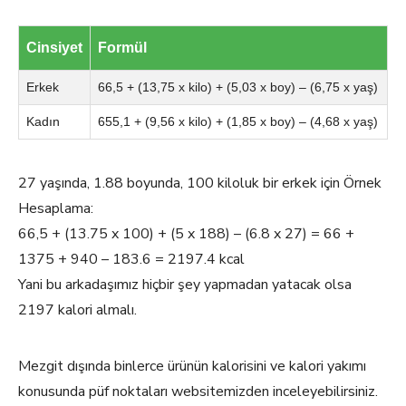
Cinsiyet
Formül
Erkek
66,5 + (13,75 x kilo) + (5,03 x boy) – (6,75 x yaş)
Kadın
655,1 + (9,56 x kilo) + (1,85 x boy) – (4,68 x yaş)
27 yaşında, 1.88 boyunda, 100 kiloluk bir erkek için Örnek
Hesaplama:
66,5 + (13.75 x 100) + (5 x 188) – (6.8 x 27) = 66 +
1375 + 940 – 183.6 = 2197.4 kcal
Yani bu arkadaşımız hiçbir şey yapmadan yatacak olsa
2197 kalori almalı.
Mezgit dışında binlerce ürünün kalorisini ve kalori yakımı
konusunda püf noktaları websitemizden inceleyebilirsiniz.