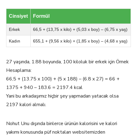
Cinsiyet
Formül
Erkek
66,5 + (13,75 x kilo) + (5,03 x boy) – (6,75 x yaş)
Kadın
655,1 + (9,56 x kilo) + (1,85 x boy) – (4,68 x yaş)
27 yaşında, 1.88 boyunda, 100 kiloluk bir erkek için Örnek
Hesaplama:
66,5 + (13.75 x 100) + (5 x 188) – (6.8 x 27) = 66 +
1375 + 940 – 183.6 = 2197.4 kcal
Yani bu arkadaşımız hiçbir şey yapmadan yatacak olsa
2197 kalori almalı.
Nohut Unu dışında binlerce ürünün kalorisini ve kalori
yakımı konusunda püf noktaları websitemizden