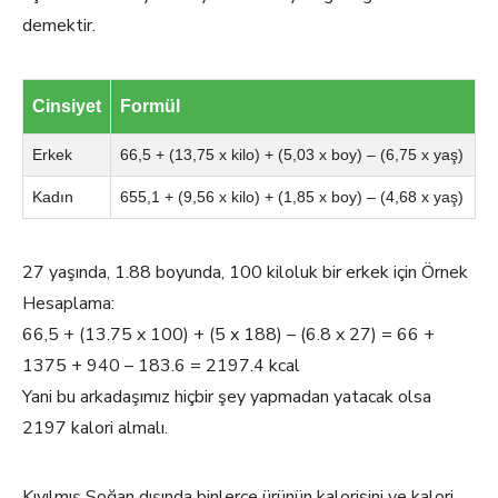
demektir.
Cinsiyet
Formül
Erkek
66,5 + (13,75 x kilo) + (5,03 x boy) – (6,75 x yaş)
Kadın
655,1 + (9,56 x kilo) + (1,85 x boy) – (4,68 x yaş)
27 yaşında, 1.88 boyunda, 100 kiloluk bir erkek için Örnek
Hesaplama:
66,5 + (13.75 x 100) + (5 x 188) – (6.8 x 27) = 66 +
1375 + 940 – 183.6 = 2197.4 kcal
Yani bu arkadaşımız hiçbir şey yapmadan yatacak olsa
2197 kalori almalı.
Kıyılmış Soğan dışında binlerce ürünün kalorisini ve kalori