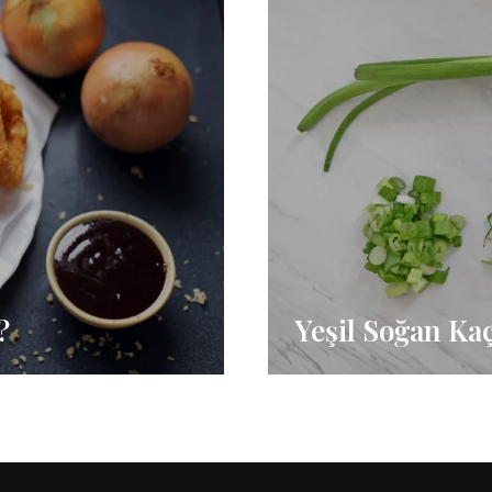
?
Yeşil Soğan Ka