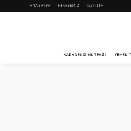
ANASAYFA
HIKAYEMIZ
İLETIŞIM
KARADENIZ MUTFAĞI
YEMEK T