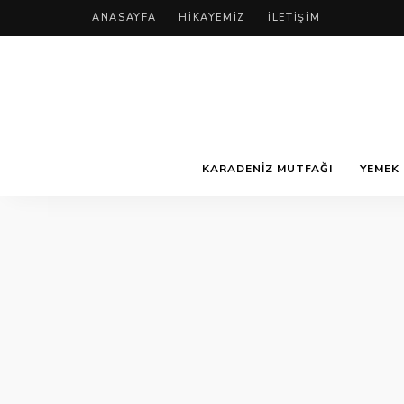
ANASAYFA
HIKAYEMIZ
İLETIŞIM
KARADENIZ MUTFAĞI
YEMEK 