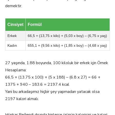
demektir.
Cinsiyet
Formül
Erkek
66,5 + (13,75 x kilo) + (5,03 x boy) – (6,75 x yaş)
Kadın
655,1 + (9,56 x kilo) + (1,85 x boy) – (4,68 x yaş)
27 yaşında, 1.88 boyunda, 100 kiloluk bir erkek için Örnek
Hesaplama:
66,5 + (13.75 x 100) + (5 x 188) – (6.8 x 27) = 66 +
1375 + 940 – 183.6 = 2197.4 kcal
Yani bu arkadaşımız hiçbir şey yapmadan yatacak olsa
2197 kalori almalı.
Hünkar Beğendi dışında binlerce ürünün kalorisini ve kalori