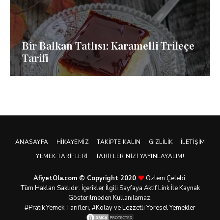
Bir Balkan Tatlısı: Karamelli Trileçe
Tarifi
ANASAYFA
HIKAYEMIZ
TAKIPTE KALIN
GIZLILIK
İLETIŞIM
YEMEK TARIFLERI
TARIFLERINIZI YAYINLAYALIM!
AfiyetOla.com © Copyright 2020
Özlem Çelebi.
Tüm Hakları Saklıdır. İçerikler İlgili Sayfaya Aktif Link İle Kaynak
Gösterilmeden Kullanılamaz.
#Pratik
Yemek Tarifleri
, #Kolay ve Lezzetli Yöresel Yemekler