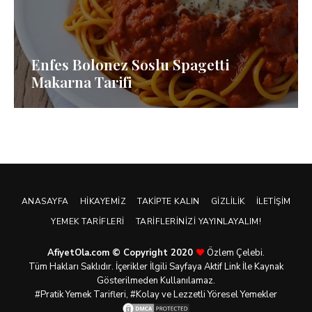
Enfes Bolonez Soslu Spagetti
Makarna Tarifi
ANASAYFA
HIKAYEMIZ
TAKIPTE KALIN
GIZLILIK
İLETIŞIM
YEMEK TARIFLERI
TARIFLERINIZI YAYINLAYALIM!
AfiyetOla.com © Copyright 2020
Özlem Çelebi.
Tüm Hakları Saklıdır. İçerikler İlgili Sayfaya Aktif Link İle Kaynak
Gösterilmeden Kullanılamaz.
#Pratik
Yemek Tarifleri
, #Kolay ve Lezzetli Yöresel Yemekler