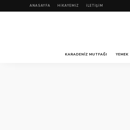
ANASAYFA
HIKAYEMIZ
İLETIŞIM
KARADENIZ MUTFAĞI
YEMEK 