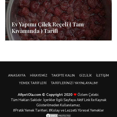
Ev Yapımı Çilek Reçeli ( Tam
Kıvamında ) Tarifi
ANASAYFA
HIKAYEMIZ
TAKIPTE KALIN
GIZLILIK
İLETIŞIM
YEMEK TARIFLERI
TARIFLERINIZI YAYINLAYALIM!
AfiyetOla.com © Copyright 2020
Özlem Çelebi.
Tüm Hakları Saklıdır. İçerikler İlgili Sayfaya Aktif Link İle Kaynak
Gösterilmeden Kullanılamaz.
#Pratik
Yemek Tarifleri
, #Kolay ve Lezzetli Yöresel Yemekler