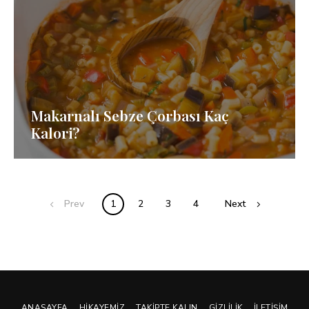
Makarnalı Sebze Çorbası Kaç
Kalori?
Posts
Prev
1
2
3
4
Next
navigation
ANASAYFA
HIKAYEMIZ
TAKIPTE KALIN
GIZLILIK
İLETIŞIM