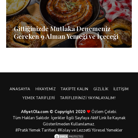
Gittiğinizde Mutlaka Denemeniz
Gereken 9 Alman Yemeği ve İçeceği
ANASAYFA
HIKAYEMIZ
TAKIPTE KALIN
GIZLILIK
İLETIŞIM
YEMEK TARIFLERI
TARIFLERINIZI YAYINLAYALIM!
AfiyetOla.com © Copyright 2020
Özlem Çelebi.
Tüm Hakları Saklıdır. İçerikler İlgili Sayfaya Aktif Link İle Kaynak
Gösterilmeden Kullanılamaz.
#Pratik
Yemek Tarifleri
, #Kolay ve Lezzetli Yöresel Yemekler