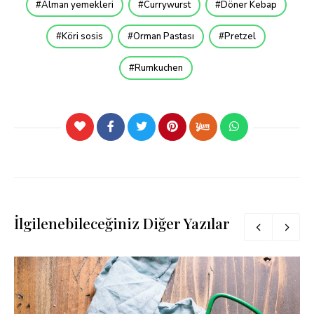
Alman yemekleri
Currywurst
Döner Kebap
Köri sosis
Orman Pastası
Pretzel
Rumkuchen
İlgilenebileceğiniz Diğer Yazılar