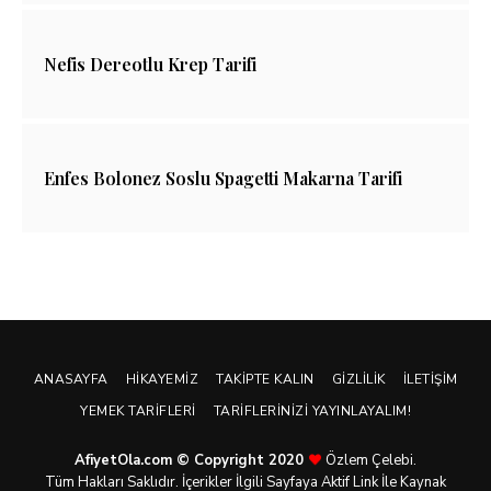
Nefis Dereotlu Krep Tarifi
Enfes Bolonez Soslu Spagetti Makarna Tarifi
ANASAYFA
HIKAYEMIZ
TAKIPTE KALIN
GIZLILIK
İLETIŞIM
YEMEK TARIFLERI
TARIFLERINIZI YAYINLAYALIM!
AfiyetOla.com © Copyright 2020
Özlem Çelebi.
Tüm Hakları Saklıdır. İçerikler İlgili Sayfaya Aktif Link İle Kaynak