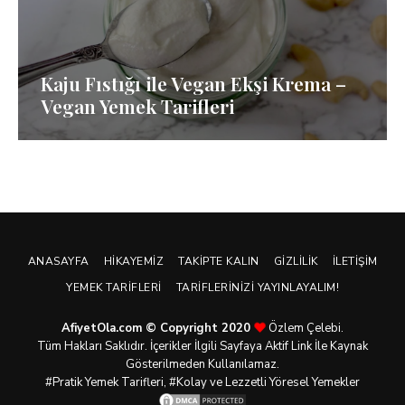
Kaju Fıstığı ile Vegan Ekşi Krema –
Vegan Yemek Tarifleri
ANASAYFA
HIKAYEMIZ
TAKIPTE KALIN
GIZLILIK
İLETIŞIM
YEMEK TARIFLERI
TARIFLERINIZI YAYINLAYALIM!
AfiyetOla.com © Copyright 2020
Özlem Çelebi.
Tüm Hakları Saklıdır. İçerikler İlgili Sayfaya Aktif Link İle Kaynak
Gösterilmeden Kullanılamaz.
#Pratik
Yemek Tarifleri
, #Kolay ve Lezzetli Yöresel Yemekler