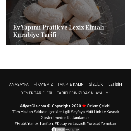
Ev Yapımı Pratik ve Leziz Elmalı
Kurabiye Tarifi
ANASAYFA
HIKAYEMIZ
TAKIPTE KALIN
GIZLILIK
İLETIŞIM
YEMEK TARIFLERI
TARIFLERINIZI YAYINLAYALIM!
AfiyetOla.com © Copyright 2020
Özlem Çelebi.
Tüm Hakları Saklıdır. İçerikler İlgili Sayfaya Aktif Link İle Kaynak
Gösterilmeden Kullanılamaz.
#Pratik
Yemek Tarifleri
, #Kolay ve Lezzetli Yöresel Yemekler