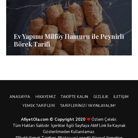
Ev Yapımı Milföy Hamuru ile Peynirli
Börek Tarifi
ANASAYFA
HIKAYEMIZ
TAKIPTE KALIN
GIZLILIK
İLETIŞIM
YEMEK TARIFLERI
TARIFLERINIZI YAYINLAYALIM!
AfiyetOla.com © Copyright 2020
Özlem Çelebi.
Tüm Hakları Saklıdır. İçerikler İlgili Sayfaya Aktif Link İle Kaynak
Gösterilmeden Kullanılamaz.
#Pratik
Yemek Tarifleri
, #Kolay ve Lezzetli Yöresel Yemekler