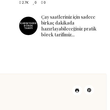
2.7K
0
0
Çay saatleriniz için sadece
birkaç dakikada
KARNIYARIK
BÖREK
hazırlayabileceğiniz pratik
TARIFI
börek tarifimiz...