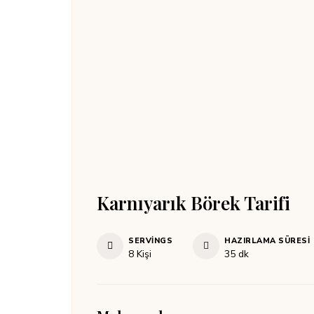
Karnıyarık Börek Tarifi
SERVINGS
HAZIRLAMA SÜRESI
dakika
8
Kişi
35
dk