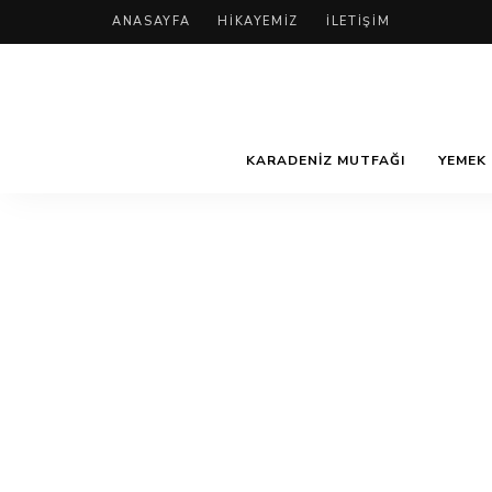
ANASAYFA
HIKAYEMIZ
İLETIŞIM
KARADENIZ MUTFAĞI
YEMEK 