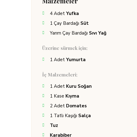
Malzemeler
4
Adet
Yufka
1
Çay Bardağı
Süt
Yarım
Çay Bardağı
Sıvı Yağ
Üzerine sürmek için;
1
Adet
Yumurta
İç Malzemeleri;
1
Adet
Kuru Soğan
1
Kase
Kıyma
2
Adet
Domates
1
Tatlı Kaşığı
Salça
Tuz
Karabiber