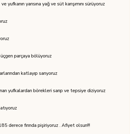
p ve yufkanın yarısına yağ ve süt karışımını sürüyoruz
oruz
yoruz
 üçgen parçaya bölüyoruz
arlarından katlayıp sarıyoruz
anan yufkalardan börekleri sarıp ve tepsiye diziyoruz
 atıyoruz
5 derece fırında pişiriyoruz . Afiyet olsun!!!