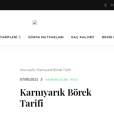
Nefis
AfiyetOla
ve
TARIFLERI
DÜNYA MUTFAKLARI
KAÇ KALORI?
BESIN 
Lezzetli,
En
güzel
Pratik ve
yemek
tarifleri,
çorba
tarifleri,
Kolay
tatlılar,
Ana sayfa
»
Karnıyarık Börek Tarifi
salatalar,
et
Yemek
yemekleri
07/05/2021
HAMURLULAR
/
RSS
ve
kurabiyeler
Karnıyarık Börek
Tarifleri
Tarifi