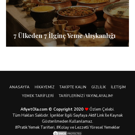
7 Ülkeden 7 İlginç Yeme Alışkanlığı
ANASAYFA
HIKAYEMIZ
TAKIPTE KALIN
GIZLILIK
İLETIŞIM
YEMEK TARIFLERI
TARIFLERINIZI YAYINLAYALIM!
AfiyetOla.com © Copyright 2020
Özlem Çelebi.
Tüm Hakları Saklıdır. İçerikler İlgili Sayfaya Aktif Link İle Kaynak
Gösterilmeden Kullanılamaz.
#Pratik
Yemek Tarifleri
, #Kolay ve Lezzetli Yöresel Yemekler