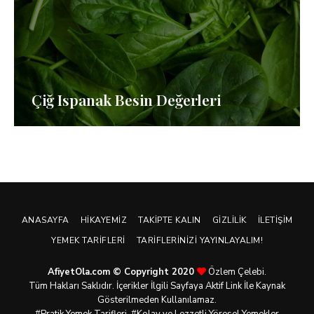
Çiğ Ispanak Besin Değerleri
ANASAYFA
HIKAYEMIZ
TAKIPTE KALIN
GIZLILIK
İLETIŞIM
YEMEK TARIFLERI
TARIFLERINIZI YAYINLAYALIM!
AfiyetOla.com © Copyright 2020
Özlem Çelebi.
Tüm Hakları Saklıdır. İçerikler İlgili Sayfaya Aktif Link İle Kaynak
Gösterilmeden Kullanılamaz.
#Pratik
Yemek Tarifleri
, #Kolay ve Lezzetli Yöresel Yemekler