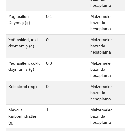
hesaplama
Yağ asitleri,
0.1
Malzemeler
Doymuş (g)
bazında
hesaplama
Yağ asitleri, tekli
0
Malzemeler
doymamış (g)
bazında
hesaplama
Yağ asitleri, çoklu
0.3
Malzemeler
doymamış (g)
bazında
hesaplama
Kolesterol (mg)
0
Malzemeler
bazında
hesaplama
Mevcut
1
Malzemeler
karbonhidratlar
bazında
(g)
hesaplama