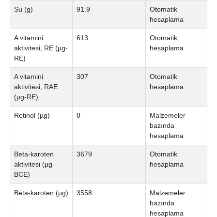
Su (g)
91.9
Otomatik
hesaplama
A vitamini
613
Otomatik
aktivitesi, RE (µg-
hesaplama
RE)
A vitamini
307
Otomatik
aktivitesi, RAE
hesaplama
(µg-RE)
Retinol (µg)
0
Malzemeler
bazında
hesaplama
Beta-karoten
3679
Otomatik
aktivitesi (µg-
hesaplama
BCE)
Beta-karoten (µg)
3558
Malzemeler
bazında
hesaplama