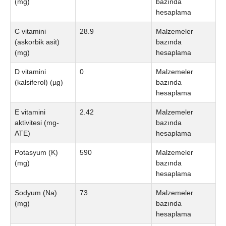
(mg)
bazında
hesaplama
C vitamini
28.9
Malzemeler
(askorbik asit)
bazında
(mg)
hesaplama
D vitamini
0
Malzemeler
(kalsiferol) (µg)
bazında
hesaplama
E vitamini
2.42
Malzemeler
aktivitesi (mg-
bazında
ATE)
hesaplama
Potasyum (K)
590
Malzemeler
(mg)
bazında
hesaplama
Sodyum (Na)
73
Malzemeler
(mg)
bazında
hesaplama