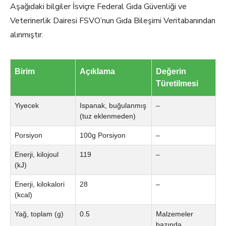
Aşağıdaki bilgiler İsviçre Federal Gıda Güvenliği ve
Veterinerlik Dairesi FSVO’nun Gıda Bileşimi Veritabanından
alınmıştır.
Birim
Açıklama
Değerin
Türetilmesi
Yiyecek
Ispanak, buğulanmış
–
(tuz eklenmeden)
Porsiyon
100g Porsiyon
–
Enerji, kilojoul
119
–
(kJ)
Enerji, kilokalori
28
–
(kcal)
Yağ, toplam (g)
0.5
Malzemeler
bazında