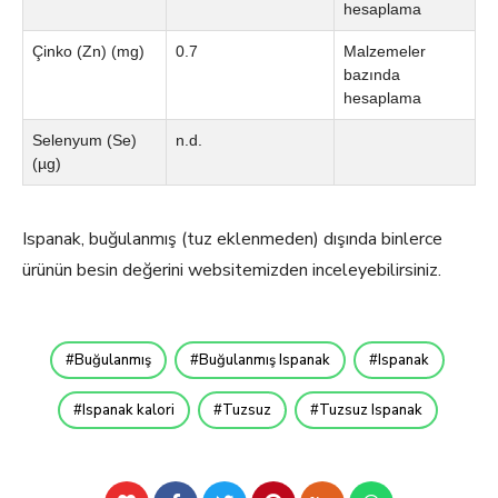
hesaplama
Çinko (Zn) (mg)
0.7
Malzemeler
bazında
hesaplama
Selenyum (Se)
n.d.
(µg)
Ispanak, buğulanmış (tuz eklenmeden) dışında binlerce
ürünün besin değerini websitemizden inceleyebilirsiniz.
Buğulanmış
Buğulanmış Ispanak
Ispanak
Ispanak kalori
Tuzsuz
Tuzsuz Ispanak