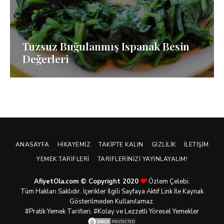
Tuzsuz Buğulanmış Ispanak Besin
Değerleri
ANASAYFA
HIKAYEMIZ
TAKIPTE KALIN
GIZLILIK
İLETIŞIM
YEMEK TARIFLERI
TARIFLERINIZI YAYINLAYALIM!
AfiyetOla.com © Copyright 2020
Özlem Çelebi.
Tüm Hakları Saklıdır. İçerikler İlgili Sayfaya Aktif Link İle Kaynak
Gösterilmeden Kullanılamaz.
#Pratik
Yemek Tarifleri
, #Kolay ve Lezzetli Yöresel Yemekler