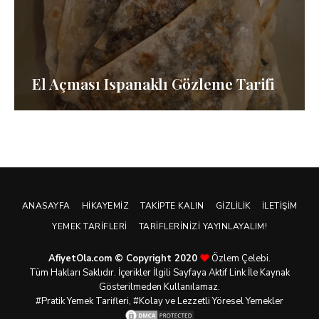
El Açması Ispanaklı Gözleme Tarifi
ANASAYFA
HIKAYEMIZ
TAKIPTE KALIN
GIZLILIK
İLETIŞIM
YEMEK TARIFLERI
TARIFLERINIZI YAYINLAYALIM!
AfiyetOla.com © Copyright 2020
Özlem Çelebi.
Tüm Hakları Saklıdır. İçerikler İlgili Sayfaya Aktif Link İle Kaynak
Gösterilmeden Kullanılamaz.
#Pratik
Yemek Tarifleri
, #Kolay ve Lezzetli Yöresel Yemekler