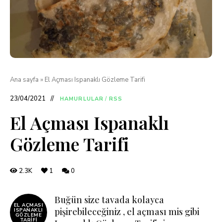
Ana sayfa
»
El Açması Ispanaklı Gözleme Tarifi
23/04/2021
HAMURLULAR
/
RSS
El Açması Ispanaklı
Gözleme Tarifi
2.3K
1
0
Buğün size tavada kolayca
EL AÇMASI
pişirebileceğiniz , el açması mis gibi
ISPANAKLI
GÖZLEME
TARIFI