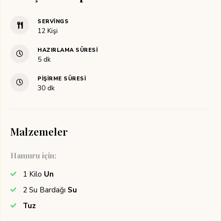
SERVINGS
12
Kişi
HAZIRLAMA SÜRESI
dakika
5
dk
PIŞIRME SÜRESI
dakika
30
dk
Malzemeler
Hamuru için;
1
Kilo
Un
2
Su Bardağı
Su
Tuz