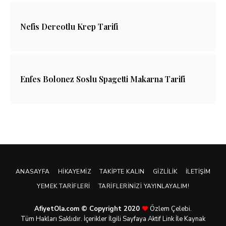
Nefis Dereotlu Krep Tarifi
Enfes Bolonez Soslu Spagetti Makarna Tarifi
ANASAYFA
HIKAYEMIZ
TAKIPTE KALIN
GIZLILIK
İLETIŞIM
YEMEK TARIFLERI
TARIFLERINIZI YAYINLAYALIM!
AfiyetOla.com © Copyright 2020
Özlem Çelebi.
Tüm Hakları Saklıdır. İçerikler İlgili Sayfaya Aktif Link İle Kaynak