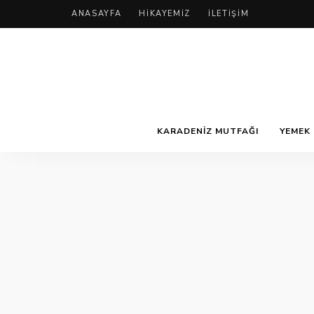
ANASAYFA
HIKAYEMIZ
İLETIŞIM
KARADENIZ MUTFAĞI
YEMEK 