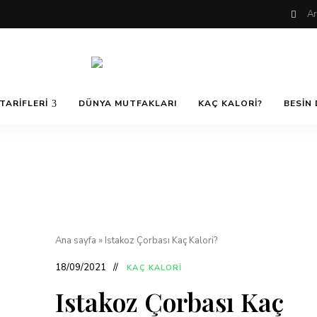
Nefis
AfiyetOla
ve
TARIFLERI
DÜNYA MUTFAKLARI
KAÇ KALORI?
BESIN 
Lezzetli,
En
güzel
Pratik ve
yemek
tarifleri,
çorba
tarifleri,
Kolay
tatlılar,
salatalar,
et
Yemek
yemekleri
ve
Ana sayfa
»
Istakoz Çorbası Kaç Kalori?
kurabiyeler
Tarifleri
18/09/2021
KAÇ KALORI
Istakoz Çorbası Kaç