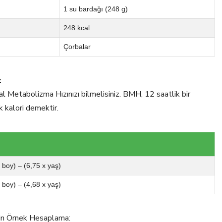
1 su bardağı (248 g)
248 kcal
Çorbalar
z
al Metabolizma Hızınızı bilmelisiniz. BMH, 12 saatlik bir
k kalori demektir.
x boy) – (6,75 x yaş)
x boy) – (4,68 x yaş)
için Örnek Hesaplama: