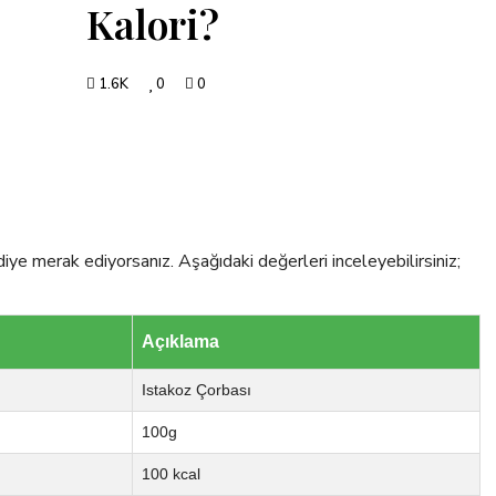
Kalori?
1.6K
0
0
iye merak ediyorsanız. Aşağıdaki değerleri inceleyebilirsiniz;
Açıklama
Istakoz Çorbası
100g
100 kcal