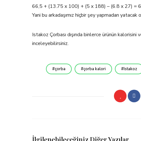
66,5 + (13.75 x 100) + (5 x 188) – (6.8 x 27) =
Yani bu arkadaşımız hiçbir şey yapmadan yatacak o
Istakoz Çorbası dışında binlerce ürünün kalorisini
inceleyebilirsiniz.
çorba
çorba kalori
Istakoz
İlgilenebileceğiniz Diğer Yazılar