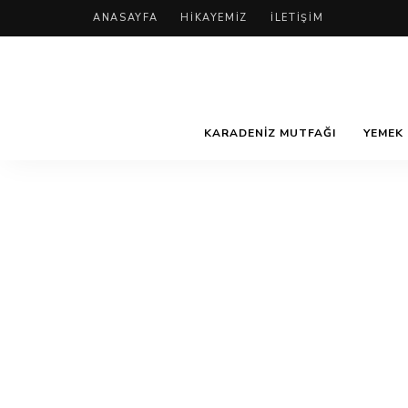
ANASAYFA
HIKAYEMIZ
İLETIŞIM
KARADENIZ MUTFAĞI
YEMEK 