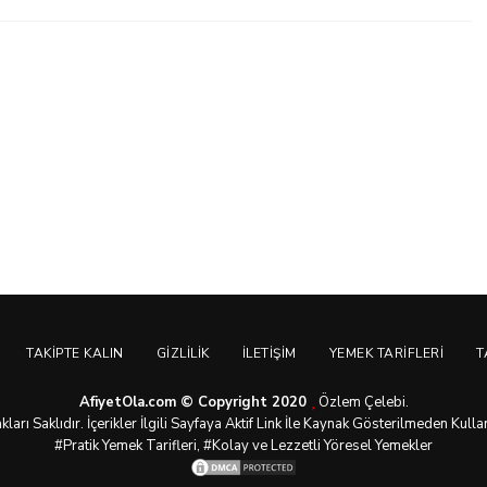
TAKIPTE KALIN
GIZLILIK
İLETIŞIM
YEMEK TARIFLERI
T
AfiyetOla.com © Copyright 2020
Özlem Çelebi.
arı Saklıdır. İçerikler İlgili Sayfaya Aktif Link İle Kaynak Gösterilmeden Kull
#Pratik
Yemek Tarifleri
, #Kolay ve Lezzetli Yöresel Yemekler