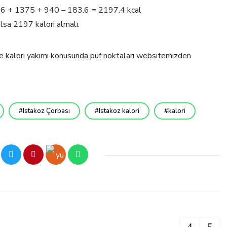
 66 + 1375 + 940 – 183.6 = 2197.4 kcal
lsa 2197 kalori almalı.
 ve kalori yakımı konusunda püf noktaları websitemizden
Istakoz Çorbası
Istakoz kalori
kalori