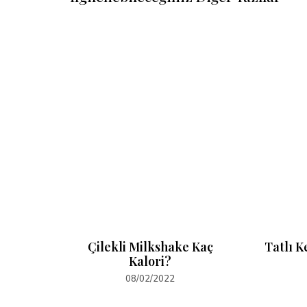
alori?
Çilekli Milkshake Kaç
Tatlı K
Kalori?
08/02/2022