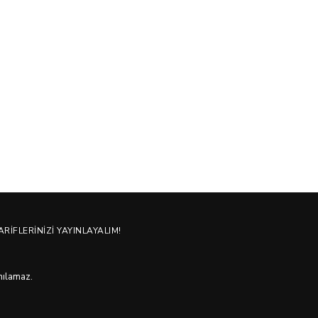
ARIFLERINIZI YAYINLAYALIM!
anılamaz.