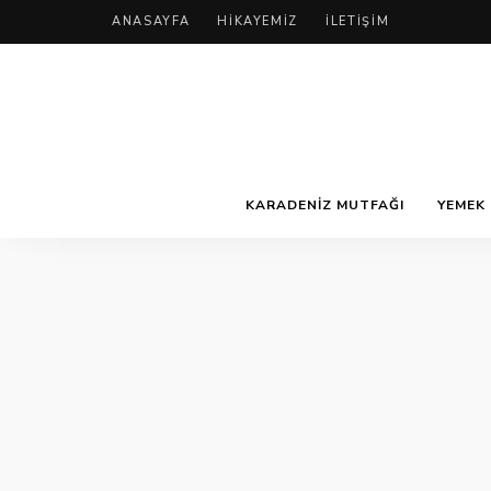
ANASAYFA
HIKAYEMIZ
İLETIŞIM
KARADENIZ MUTFAĞI
YEMEK 