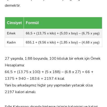
demektir.
Cinsiyet
Formül
Erkek
66,5 + (13,75 x kilo) + (5,03 x boy) – (6,75 x yaş)
Kadın
655,1 + (9,56 x kilo) + (1,85 x boy) – (4,68 x yaş)
27 yaşında, 1.88 boyunda, 100 kiloluk bir erkek için Örnek
Hesaplama:
66,5 + (13.75 x 100) + (5 x 188) – (6.8 x 27) = 66 +
1375 + 940 – 183.6 = 2197.4 kcal
Yani bu arkadaşımız hiçbir şey yapmadan yatacak olsa
2197 kalori almalı.
Sığır Kaburgası dışında binlerce ürünün kalorisini ve kalori