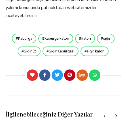
yakımı konusunda püf noktaları websitemizden
inceleyebilirsiniz.
Kaburga
Kaburga kalori
kalori
sığır
Sığır Eti
Sığır Kaburgası
sığır kalori
İlgilenebileceğiniz Diğer Yazılar