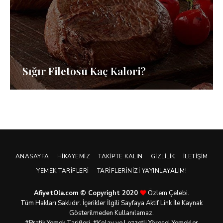
Sığır Filetosu Kaç Kalori?
ANASAYFA
HIKAYEMIZ
TAKIPTE KALIN
GIZLILIK
İLETIŞIM
YEMEK TARIFLERI
TARIFLERINIZI YAYINLAYALIM!
AfiyetOla.com © Copyright 2020
Özlem Çelebi.
Tüm Hakları Saklıdır. İçerikler İlgili Sayfaya Aktif Link İle Kaynak
Gösterilmeden Kullanılamaz.
#Pratik
Yemek Tarifleri
, #Kolay ve Lezzetli Yöresel Yemekler