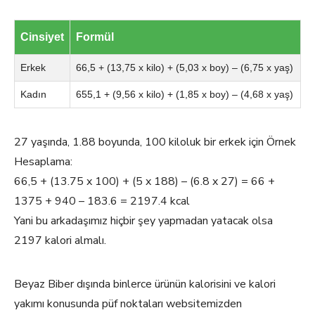
Cinsiyet
Formül
Erkek
66,5 + (13,75 x kilo) + (5,03 x boy) – (6,75 x yaş)
Kadın
655,1 + (9,56 x kilo) + (1,85 x boy) – (4,68 x yaş)
27 yaşında, 1.88 boyunda, 100 kiloluk bir erkek için Örnek
Hesaplama:
66,5 + (13.75 x 100) + (5 x 188) – (6.8 x 27) = 66 +
1375 + 940 – 183.6 = 2197.4 kcal
Yani bu arkadaşımız hiçbir şey yapmadan yatacak olsa
2197 kalori almalı.
Beyaz Biber dışında binlerce ürünün kalorisini ve kalori
yakımı konusunda püf noktaları websitemizden