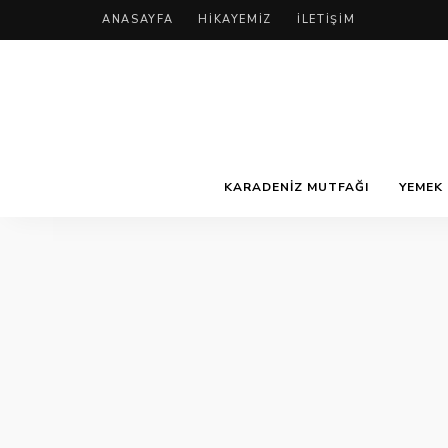
ANASAYFA
HIKAYEMIZ
İLETIŞIM
KARADENIZ MUTFAĞI
YEMEK 