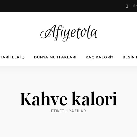
Nefis
AfiyetOla
ve
TARIFLERI
DÜNYA MUTFAKLARI
KAÇ KALORI?
BESIN 
Lezzetli,
En
güzel
Pratik ve
yemek
tarifleri,
çorba
tarifleri,
Kolay
Kahve kalori
tatlılar,
salatalar,
et
Yemek
yemekleri
ETIKETLI YAZILAR
ve
kurabiyeler
Tarifleri