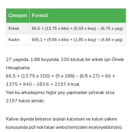
Cinsiyet
Formül
Erkek
66,5 + (13,75 x kilo) + (5,03 x boy) – (6,75 x yaş)
Kadın
655,1 + (9,56 x kilo) + (1,85 x boy) – (4,68 x yaş)
27 yaşında, 1.88 boyunda, 100 kiloluk bir erkek için Örnek
Hesaplama:
66,5 + (13.75 x 100) + (5 x 188) – (6.8 x 27) = 66 +
1375 + 940 – 183.6 = 2197.4 kcal
Yani bu arkadaşımız hiçbir şey yapmadan yatacak olsa
2197 kalori almalı.
Kahve dışında binlerce ürünün kalorisini ve kalori yakımı
konusunda püf noktaları websitemizden inceleyebilirsiniz.