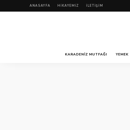
ANASAYFA
HIKAYEMIZ
İLETIŞIM
KARADENIZ MUTFAĞI
YEMEK 