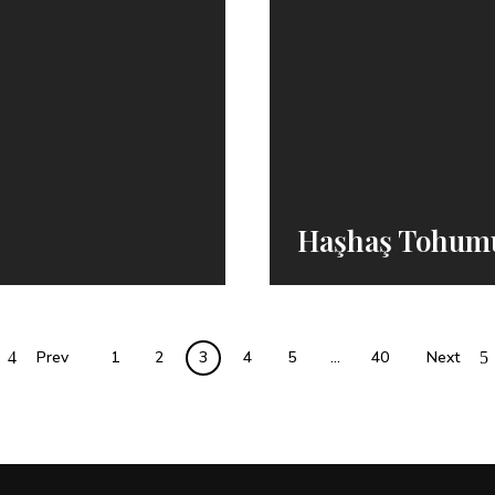
Haşhaş Tohumu
Prev
1
2
3
4
5
…
40
Next