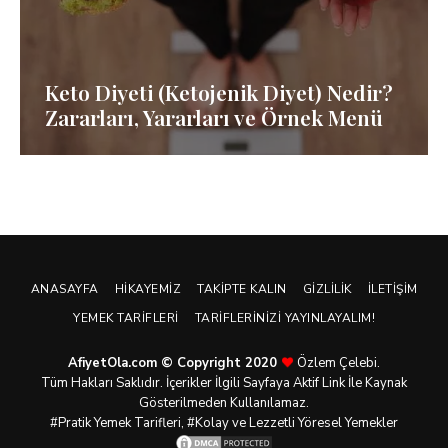
Keto Diyeti (Ketojenik Diyet) Nedir?
Zararları, Yararları ve Örnek Menü
ANASAYFA
HIKAYEMIZ
TAKIPTE KALIN
GIZLILIK
İLETIŞIM
YEMEK TARIFLERI
TARIFLERINIZI YAYINLAYALIM!
AfiyetOla.com © Copyright 2020
Özlem Çelebi.
Tüm Hakları Saklıdır. İçerikler İlgili Sayfaya Aktif Link İle Kaynak
Gösterilmeden Kullanılamaz.
#Pratik
Yemek Tarifleri
, #Kolay ve Lezzetli Yöresel Yemekler