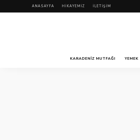
ANASAYFA
HIKAYEMIZ
İLETIŞIM
KARADENIZ MUTFAĞI
YEMEK 