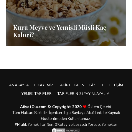
Kuru Meyve ve Yemişli Müsli Kaç
Kalori?
ANASAYFA
HIKAYEMIZ
TAKIPTE KALIN
GIZLILIK
İLETIŞIM
YEMEK TARIFLERI
TARIFLERINIZI YAYINLAYALIM!
AfiyetOla.com © Copyright 2020
Özlem Çelebi.
Tüm Hakları Saklıdır. İçerikler İlgili Sayfaya Aktif Link İle Kaynak
Gösterilmeden Kullanılamaz.
#Pratik
Yemek Tarifleri
, #Kolay ve Lezzetli Yöresel Yemekler