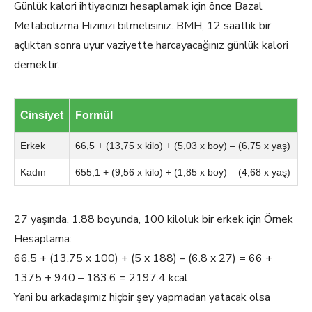
Günlük kalori ihtiyacınızı hesaplamak için önce Bazal
Metabolizma Hızınızı bilmelisiniz. BMH, 12 saatlik bir
açlıktan sonra uyur vaziyette harcayacağınız günlük kalori
demektir.
Cinsiyet
Formül
Erkek
66,5 + (13,75 x kilo) + (5,03 x boy) – (6,75 x yaş)
Kadın
655,1 + (9,56 x kilo) + (1,85 x boy) – (4,68 x yaş)
27 yaşında, 1.88 boyunda, 100 kiloluk bir erkek için Örnek
Hesaplama:
66,5 + (13.75 x 100) + (5 x 188) – (6.8 x 27) = 66 +
1375 + 940 – 183.6 = 2197.4 kcal
Yani bu arkadaşımız hiçbir şey yapmadan yatacak olsa