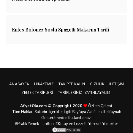
Enfes Bolonez Soslu Spagetti Makarna Tarifi
ANASAYFA
HIKAYEMIZ
TAKIPTE KALIN
GIZLILIK
İLETIŞIM
YEMEK TARIFLERI
TARIFLERINIZI YAYINLAYALIM!
AfiyetOla.com © Copyright 2020
Özlem Çelebi.
Tüm Hakları Saklıdır. İçerikler İlgili Sayfaya Aktif Link İle Kaynak
Gösterilmeden Kullanılamaz.
#Pratik
Yemek Tarifleri
, #Kolay ve Lezzetli Yöresel Yemekler