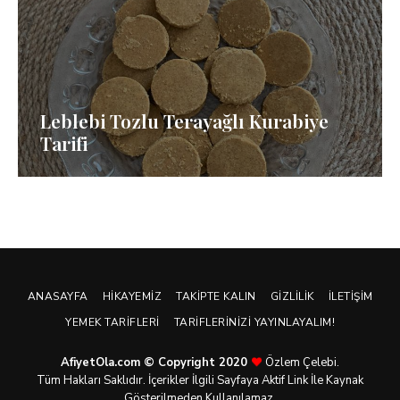
Leblebi Tozlu Terayağlı Kurabiye
Tarifi
ANASAYFA
HIKAYEMIZ
TAKIPTE KALIN
GIZLILIK
İLETIŞIM
YEMEK TARIFLERI
TARIFLERINIZI YAYINLAYALIM!
AfiyetOla.com © Copyright 2020
Özlem Çelebi.
Tüm Hakları Saklıdır. İçerikler İlgili Sayfaya Aktif Link İle Kaynak
Gösterilmeden Kullanılamaz.