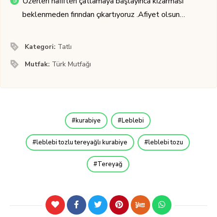
Üzerleri hafiften çatlamaya başlayınca kızarması
beklenmeden fırından çıkartıyoruz .Afiyet olsun…
Kategori:
Tatlı
Mutfak:
Türk Mutfağı
kurabiye
Leblebi
leblebi tozlu tereyağlı kurabiye
leblebi tozu
Tereyağ