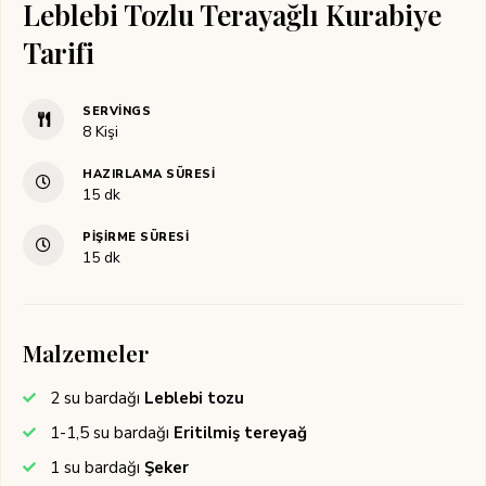
Leblebi Tozlu Terayağlı Kurabiye
Tarifi
SERVINGS
8
Kişi
HAZIRLAMA SÜRESI
dakika
15
dk
PIŞIRME SÜRESI
dakika
15
dk
Malzemeler
2
su bardağı
Leblebi tozu
1-1,5
su bardağı
Eritilmiş tereyağ
1
su bardağı
Şeker