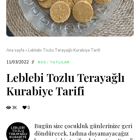
Ana sayfa
»
Leblebi Tozlu Terayağlı Kurabiye Tarifi
11/03/2022
RSS
/
TATLILAR
Leblebi Tozlu Terayağlı
Kurabiye Tarifi
3K
0
Bugün size çocukluk günlerinize geri
LEBLEBI
TOZLU
döndürecek, tadına doyamayacağız
TERAYAĞLI
KURABIYE