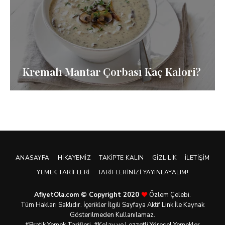
Kremalı Mantar Çorbası Kaç Kalori?
ANASAYFA
HIKAYEMIZ
TAKIPTE KALIN
GIZLILIK
İLETIŞIM
YEMEK TARIFLERI
TARIFLERINIZI YAYINLAYALIM!
AfiyetOla.com © Copyright 2020
Özlem Çelebi.
Tüm Hakları Saklıdır. İçerikler İlgili Sayfaya Aktif Link İle Kaynak
Gösterilmeden Kullanılamaz.
#Pratik
Yemek Tarifleri
, #Kolay ve Lezzetli Yöresel Yemekler