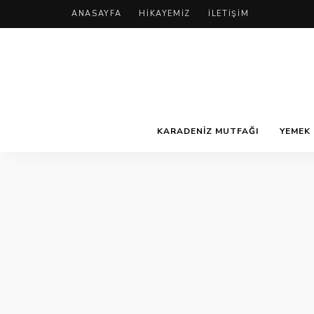
ANASAYFA
HIKAYEMIZ
İLETIŞIM
KARADENIZ MUTFAĞI
YEMEK 