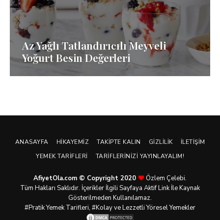
Az Yağlı Tatlandırıcılı Meyveli
Yoğurt Besin Değerleri
ANASAYFA
HIKAYEMIZ
TAKIPTE KALIN
GIZLILIK
İLETIŞIM
YEMEK TARIFLERI
TARIFLERINIZI YAYINLAYALIM!
AfiyetOla.com © Copyright 2020
Özlem Çelebi.
Tüm Hakları Saklıdır. İçerikler İlgili Sayfaya Aktif Link İle Kaynak
Gösterilmeden Kullanılamaz.
#Pratik
Yemek Tarifleri
, #Kolay ve Lezzetli Yöresel Yemekler