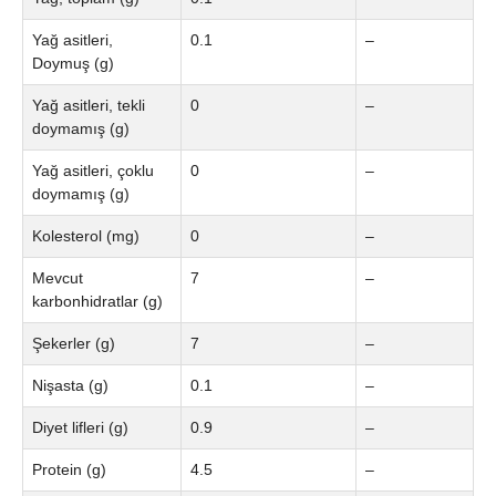
Yağ asitleri,
0.1
–
Doymuş (g)
Yağ asitleri, tekli
0
–
doymamış (g)
Yağ asitleri, çoklu
0
–
doymamış (g)
Kolesterol (mg)
0
–
Mevcut
7
–
karbonhidratlar (g)
Şekerler (g)
7
–
Nişasta (g)
0.1
–
Diyet lifleri (g)
0.9
–
Protein (g)
4.5
–