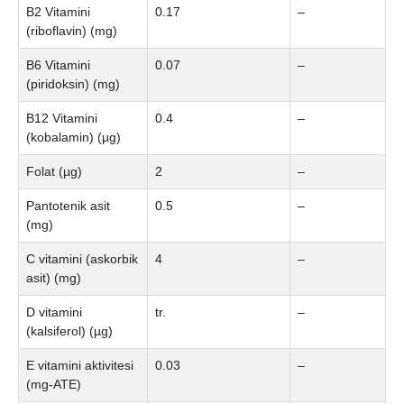
B2 Vitamini
0.17
–
(riboflavin) (mg)
B6 Vitamini
0.07
–
(piridoksin) (mg)
B12 Vitamini
0.4
–
(kobalamin) (µg)
Folat (µg)
2
–
Pantotenik asit
0.5
–
(mg)
C vitamini (askorbik
4
–
asit) (mg)
D vitamini
tr.
–
(kalsiferol) (µg)
E vitamini aktivitesi
0.03
–
(mg-ATE)