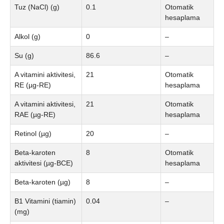
Tuz (NaCl) (g)
0.1
Otomatik
hesaplama
Alkol (g)
0
–
Su (g)
86.6
–
A vitamini aktivitesi,
21
Otomatik
RE (µg-RE)
hesaplama
A vitamini aktivitesi,
21
Otomatik
RAE (µg-RE)
hesaplama
Retinol (µg)
20
–
Beta-karoten
8
Otomatik
aktivitesi (µg-BCE)
hesaplama
Beta-karoten (µg)
8
–
B1 Vitamini (tiamin)
0.04
–
(mg)