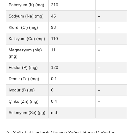
Potasyum (K) (mg)
210
–
Sodyum (Na) (mg)
45
–
Klorür (Cl) (mg)
93
–
Kalsiyum (Ca) (mg)
110
–
Magnezyum (Mg)
11
–
(mg)
Fosfor (P) (mg)
120
–
Demir (Fe) (mg)
0.1
–
İyodür (I) (µg)
6
–
Çinko (Zn) (mg)
0.4
–
Selenyum (Se) (µg)
n.d.
Az Yağlı Tatlandırıcılı Meyveli Yoğurt Besin Değerleri