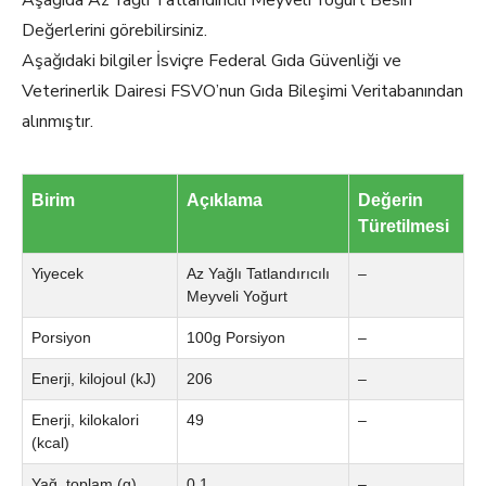
Aşağıda Az Yağlı Tatlandırıcılı Meyveli Yoğurt Besin
Değerlerini görebilirsiniz.
Aşağıdaki bilgiler İsviçre Federal Gıda Güvenliği ve
Veterinerlik Dairesi FSVO’nun Gıda Bileşimi Veritabanından
alınmıştır.
Birim
Açıklama
Değerin
Türetilmesi
Yiyecek
Az Yağlı Tatlandırıcılı
–
Meyveli Yoğurt
Porsiyon
100g Porsiyon
–
Enerji, kilojoul (kJ)
206
–
Enerji, kilokalori
49
–
(kcal)
Yağ, toplam (g)
0.1
–