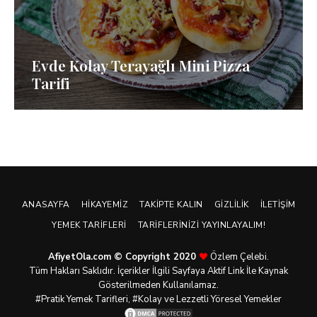
Evde Kolay Terayağlı Mini Pizza
Tarifi
ANASAYFA
HIKAYEMIZ
TAKIPTE KALIN
GIZLILIK
İLETIŞIM
YEMEK TARIFLERI
TARIFLERINIZI YAYINLAYALIM!
AfiyetOla.com © Copyright 2020
Özlem Çelebi.
Tüm Hakları Saklıdır. İçerikler İlgili Sayfaya Aktif Link İle Kaynak
Gösterilmeden Kullanılamaz.
#Pratik
Yemek Tarifleri
, #Kolay ve Lezzetli Yöresel Yemekler