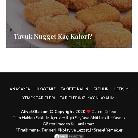
Tavuk Nugget Kaç Kalori?
ANASAYFA
HIKAYEMIZ
TAKIPTE KALIN
GIZLILIK
İLETIŞIM
YEMEK TARIFLERI
TARIFLERINIZI YAYINLAYALIM!
AfiyetOla.com © Copyright 2020
Özlem Çelebi.
Tüm Hakları Saklıdır. İçerikler İlgili Sayfaya Aktif Link İle Kaynak
Gösterilmeden Kullanılamaz.
#Pratik
Yemek Tarifleri
, #Kolay ve Lezzetli Yöresel Yemekler