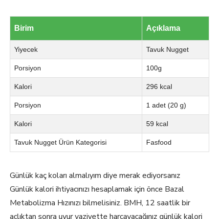
Birim
Açıklama
Yiyecek
Tavuk Nugget
Porsiyon
100g
Kalori
296 kcal
Porsiyon
1 adet (20 g)
Kalori
59 kcal
Tavuk Nugget Ürün Kategorisi
Fasfood
Günlük kaç koları almalıyım diye merak ediyorsanız
Günlük kalori ihtiyacınızı hesaplamak için önce Bazal
Metabolizma Hızınızı bilmelisiniz. BMH, 12 saatlik bir
açlıktan sonra uyur vaziyette harcayacağınız günlük kalori