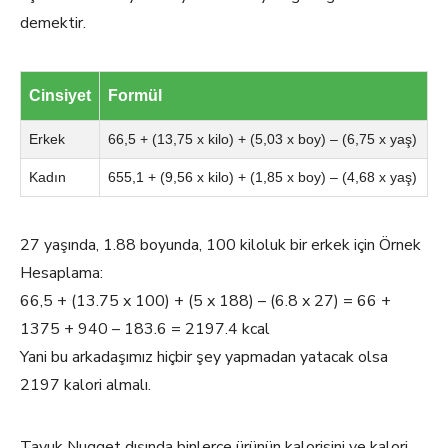
demektir.
Cinsiyet
Formül
Erkek
66,5 + (13,75 x kilo) + (5,03 x boy) – (6,75 x yaş)
Kadın
655,1 + (9,56 x kilo) + (1,85 x boy) – (4,68 x yaş)
27 yaşında, 1.88 boyunda, 100 kiloluk bir erkek için Örnek
Hesaplama:
66,5 + (13.75 x 100) + (5 x 188) – (6.8 x 27) = 66 +
1375 + 940 – 183.6 = 2197.4 kcal
Yani bu arkadaşımız hiçbir şey yapmadan yatacak olsa
2197 kalori almalı.
Tavuk Nugget dışında binlerce ürünün kalorisini ve kalori