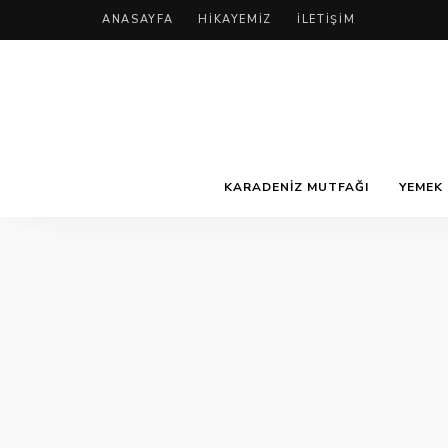
ANASAYFA
HIKAYEMIZ
İLETIŞIM
KARADENIZ MUTFAĞI
YEMEK 