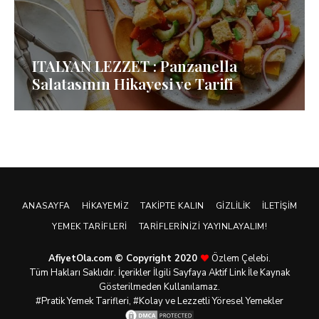
ITALYAN LEZZET : Panzanella
Salatasının Hikayesi ve Tarifi
ANASAYFA
HIKAYEMIZ
TAKIPTE KALIN
GIZLILIK
İLETIŞIM
YEMEK TARIFLERI
TARIFLERINIZI YAYINLAYALIM!
AfiyetOla.com © Copyright 2020
Özlem Çelebi.
Tüm Hakları Saklıdır. İçerikler İlgili Sayfaya Aktif Link İle Kaynak
Gösterilmeden Kullanılamaz.
#Pratik
Yemek Tarifleri
, #Kolay ve Lezzetli Yöresel Yemekler