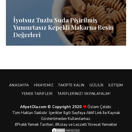
İyotsuz Tuzlu Suda Pişirilmiş
Yumurtasız Kepekli Makarna Besin
Değerleri
ANASAYFA
HIKAYEMIZ
TAKIPTE KALIN
GIZLILIK
İLETIŞIM
YEMEK TARIFLERI
TARIFLERINIZI YAYINLAYALIM!
AfiyetOla.com © Copyright 2020
Özlem Çelebi.
Tüm Hakları Saklıdır. İçerikler İlgili Sayfaya Aktif Link İle Kaynak
Gösterilmeden Kullanılamaz.
#Pratik
Yemek Tarifleri
, #Kolay ve Lezzetli Yöresel Yemekler